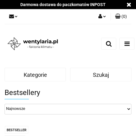
Darmowa dostawa do paczkomatów INPOST
(
0
)
Zaloguj się
Załóż konto
Dodaj zgłoszenie
Zgody cookies
Kategorie
Szukaj
Bestsellery
BESTSELLER