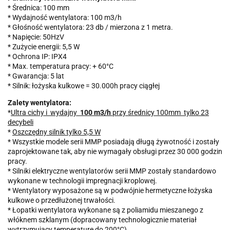
* Średnica: 100 mm
* Wydajność wentylatora: 100 m3/h
* Głośność wentylatora: 23 db / mierzona z 1 metra.
* Napięcie: 50HzV
* Zużycie energii: 5,5 W
* Ochrona IP: IPX4
* Max. temperatura pracy: + 60°C
* Gwarancja: 5 lat
* Silnik: łożyska kulkowe = 30.000h pracy ciągłej
Zalety wentylatora:
*
Ultra cichy i
wydajny
100 m3/h
przy średnicy 100mm tylko 23
decybeli
*
Oszczędny silnik tylko 5,5 W
* Wszystkie modele serii MMP posiadają długą żywotność i zostały
zaprojektowane tak, aby nie wymagały obsługi przez 30 000 godzin
pracy.
* Silniki elektryczne wentylatorów serii MMP zostały standardowo
wykonane w technologii impregnacji kroplowej.
* Wentylatory wyposażone są w podwójnie hermetyczne łożyska
kulkowe o przedłużonej trwałości.
* Łopatki wentylatora wykonane są z poliamidu mieszanego z
włóknem szklanym (dopracowany technologicznie materiał
wytrzymujący temperaturę do 200°C).