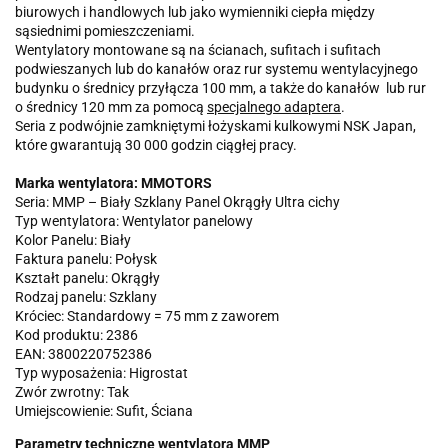
biurowych i handlowych lub jako wymienniki ciepła między
sąsiednimi pomieszczeniami.
Wentylatory montowane są na ścianach, sufitach i sufitach
podwieszanych lub do kanałów oraz rur systemu wentylacyjnego
budynku o średnicy przyłącza 100 mm, a także do kanałów lub rur
o średnicy 120 mm za pomocą
specjalnego adaptera
.
Seria z podwójnie zamkniętymi łożyskami kulkowymi NSK Japan,
które gwarantują 30 000 godzin ciągłej pracy.
Marka wentylatora: MMOTORS
Seria: MMP – Biały Szklany Panel Okrągły Ultra cichy
Typ wentylatora: Wentylator panelowy
Kolor Panelu: Biały
Faktura panelu: Połysk
Kształt panelu: Okrągły
Rodzaj panelu: Szklany
Króciec: Standardowy = 75 mm z zaworem
Kod produktu: 2386
EAN: 3800220752386
Typ wyposażenia: Higrostat
Zwór zwrotny: Tak
Umiejscowienie: Sufit, Ściana
Parametry techniczne wentylatora MMP