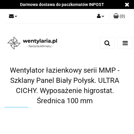
Darmowa dostawa do paczkomatów INPOST
(
0
)
Zaloguj się
Załóż konto
Dodaj zgłoszenie
Zgody cookies
Wentylator łazienkowy serii MMP -
Szklany Panel Biały Połysk. ULTRA
CICHY. Wyposażenie higrostat.
Średnica 100 mm