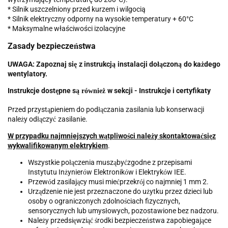
* Silnik uszczelniony przed kurzem i wilgocią
* Silnik elektryczny odporny na wysokie temperatury + 60°C
* Maksymalne właściwości izolacyjne
Zasady bezpiecze
stwa
ń
UWAGA:
Zapoznaj si
z instrukcj
instalacji do
czon
do ka
dego
ę
ą
łą
ą
ż
wentylatory.
Instrukcje dost
pne s
w sekcji - Instrukcje i certyfikaty
ę
ą również
Przed przyst
pieniem do pod
czania zasilania lub konserwacji
ą
łą
nale
y od
czy
zasilanie.
ż
łą
ć
W przypadku najmniejszych w
tpliwo
ci nale
y skontaktowa
si
z
ą
ś
ż
ć
ę
wykwalifikowanym elektrykiem
.
Wszystkie po
czenia musz
by
zgodne z przepisami
łą
ą
ć
Instytutu In
ynier
w Elektronik
w i Elektryk
w IEE.
ż
ó
ó
ó
Przew
d zasilaj
cy musi mie
przekr
j co najmniej 1 mm 2.
ó
ą
ć
ó
Urz
dzenie nie jest przeznaczone do u
ytku przez dzieci lub
ą
ż
osoby o ograniczonych zdolno
ciach fizycznych,
ś
sensorycznych lub umys
owych, pozostawione bez nadzoru.
ł
Nale
y przedsi
wzi
rodki bezpiecze
stwa zapobiegaj
ce
ż
ę
ąć
ś
ń
ą