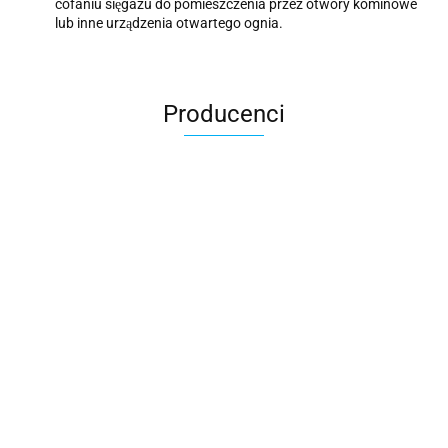
cofaniu si
gazu do pomieszczenia przez otwory kominowe
ę
lub inne urz
dzenia otwartego ognia.
ą
Producenci