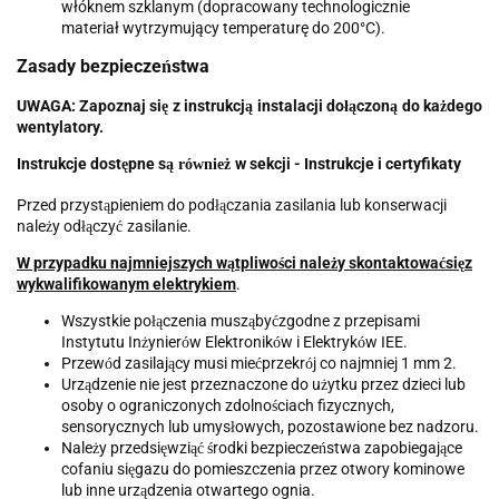
w
łó
knem szklanym (dopracowany technologicznie
materia
ł
wytrzymuj
ą
cy temperatur
ę
do 200
°
C).
Zasady bezpiecze
stwa
ń
UWAGA:
Zapoznaj si
z instrukcj
instalacji do
czon
do ka
dego
ę
ą
łą
ą
ż
wentylatory.
Instrukcje dost
pne s
w sekcji - Instrukcje i certyfikaty
ę
ą również
Przed przyst
pieniem do pod
czania zasilania lub konserwacji
ą
łą
nale
y od
czy
zasilanie.
ż
łą
ć
W przypadku najmniejszych w
tpliwo
ci nale
y skontaktowa
si
z
ą
ś
ż
ć
ę
wykwalifikowanym elektrykiem
.
Wszystkie po
czenia musz
by
zgodne z przepisami
łą
ą
ć
Instytutu In
ynier
w Elektronik
w i Elektryk
w IEE.
ż
ó
ó
ó
Przew
d zasilaj
cy musi mie
przekr
j co najmniej 1 mm 2.
ó
ą
ć
ó
Urz
dzenie nie jest przeznaczone do u
ytku przez dzieci lub
ą
ż
osoby o ograniczonych zdolno
ciach fizycznych,
ś
sensorycznych lub umys
owych, pozostawione bez nadzoru.
ł
Nale
y przedsi
wzi
rodki bezpiecze
stwa zapobiegaj
ce
ż
ę
ąć
ś
ń
ą
cofaniu si
gazu do pomieszczenia przez otwory kominowe
ę
lub inne urz
dzenia otwartego ognia.
ą