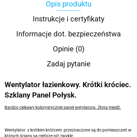
Opis produktu
Instrukcje i certyfikaty
Informacje dot. bezpieczeństwa
Opinie (0)
Zadaj pytanie
Wentylator łazienkowy. Krótki króciec.
Szklany Panel Połysk.
Bardzo ciekawy kolorystycznie panel wetylatora. Złota miedź.
Wentylator z kr
ó
tkim kr
óćcem
przeznaczone s
ą
do pomieszcze
ń
w
kt
ó
rych
ś
ciany s
ą
cie
ń
sze ni
ż
zwykle.