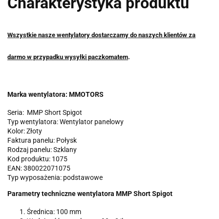
Charakterystyka produktu
Wszystkie nasze wentylatory dostarczamy do naszych klientów za
darmo w przypadku wysyłki paczkomatem
.
Marka wentylatora: MMOTORS
Seria: MMP Short Spigot
Typ wentylatora: Wentylator panelowy
Kolor: Złoty
Faktura panelu: Połysk
Rodzaj panelu: Szklany
Kod produktu: 1075
EAN: 380022071075
Typ wyposa
ż
enia: podstawowe
Parametry
techniczne wentylatora MMP Short Spigot
Ś
rednica: 100 mm