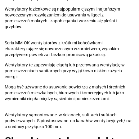
Wentylatory
ł
azienkowe s
ą
najpopularniejszym i najta
ń
szym
nowoczesnym rozwi
ą
zaniem do usuwania wilgoci z
pomieszcze
ń
mokrych i zapobiegania tworzeniu si
ę
ple
ś
ni i
grzyb
ó
w.
Seria MM-OK wentylator
ó
w z kr
ó
tkimi ko
ń
c
ó
wkami
charakteryzuj
ą
ce si
ę
nowoczesnym wzornictwem, wysokim
przep
ł
ywem powietrza i bezkompromisow
ą
jako
ś
ci
ą
.
Wentylatory te zapewniaj
ą
ci
ą
g
łą
lub przerywan
ą
wentylacj
ę
w
pomieszczeniach sanitarnych przy wyj
ą
tkowo niskim zu
ż
yciu
energii.
Mog
ą
by
ć
u
ż
ywane do usuwania powietrza z ma
ł
ych i
ś
rednich
pomieszcze
ń
mieszkalnych, biurowych i komercyjnych lub jako
wymienniki ciep
ł
a mi
ę
dzy s
ą
siednimi pomieszczeniami.
Wentylatory s
ą
montowane w
ś
cianach, sufitach i sufitach
podwieszanych. S
ą
dostosowane do kana
łó
w wentylacyjnych/ rur
o
ś
rednicy przy
łą
cza 100 mm.