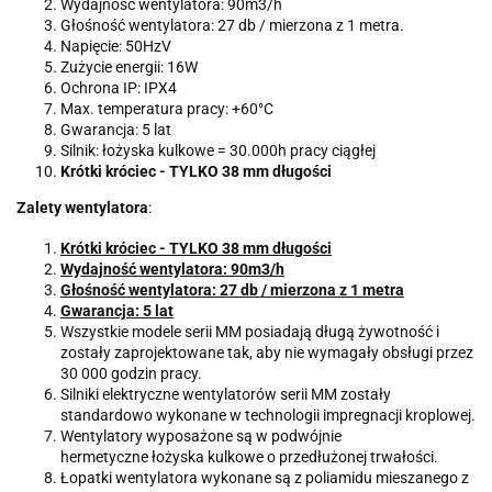
Wydajno
ść
wentylatora: 90m3/h
G
ł
o
ś
no
ść
wentylatora: 27 db / mierzona z 1 metra.
Napi
ę
cie: 50HzV
Zu
ż
ycie energii: 16W
Ochrona IP: IPX4
Max. temperatura pracy: +60
°
C
Gwarancja: 5 lat
Silnik:
ł
o
ż
yska kulkowe = 30.000h pracy ci
ą
g
ł
ej
Krótki króciec - TYLKO 38 mm długości
Zalety wentylatora
:
Krótki króciec - TYLKO 38 mm długości
Wydajno
ść
wentylatora: 90m3/h
G
ł
o
ś
no
ść
wentylatora: 27 db / mierzona z 1 metra
Gwarancja: 5 lat
Wszystkie modele serii MM posiadaj
ą
d
ł
ug
ą
ż
ywotno
ść
i
zosta
ł
y zaprojektowane tak, aby nie wymaga
ł
y obs
ł
ugi przez
30 000 godzin pracy.
Silniki elektryczne wentylator
ó
w serii MM zosta
ł
y
standardowo wykonane w technologii impregnacji kroplowej.
Wentylatory wyposa
ż
one s
ą
w podw
ó
jnie
hermetyczne
ł
o
ż
yska kulkowe o przed
ł
u
ż
onej trwa
ł
o
ś
ci.
Ł
opatki wentylatora wykonane s
ą
z poliamidu mieszanego z