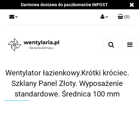
Darmowa dostawa do paczkomatów INPOST
(
0
)
Zaloguj się
Załóż konto
Dodaj zgłoszenie
Zgody cookies
Wentylator łazienkowy.Krótki króciec.
Szklany Panel Złoty. Wyposażenie
standardowe. Średnica 100 mm