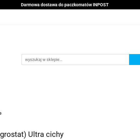
Darmowa dostawa do paczkomatów INPOST
Nowości
Kategorie
Promocje
Kontakt
Blo
je
Kontakt
Blog
e
rostat) Ultra cichy