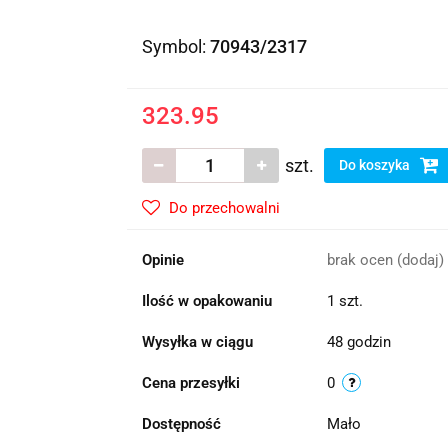
Symbol:
70943/2317
323.95
szt.
Do koszyka
Do przechowalni
Opinie
brak ocen
(dodaj)
Ilość w opakowaniu
1 szt.
Wysyłka w ciągu
48 godzin
Cena przesyłki
0
Dostępność
Mało