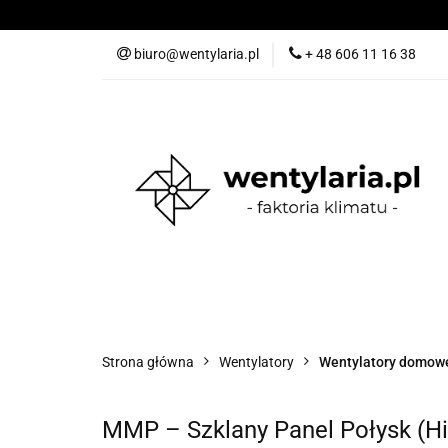
O nas
biuro@wentylaria.pl
+ 48 606 11 16 38
O nas
Nowości
Kategorie
Promoc
Strona główna
Wentylatory
Wentylatory domow
MMP – Szklany Panel Połysk (Hig