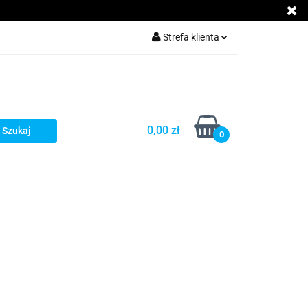
g
Strefa klienta
Zaloguj się
Załóż konto
Dodaj zgłoszenie
0,00 zł
Zgody cookies
0