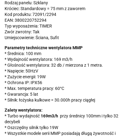
Rodzaj panelu: Szklany
Króciec: Standardowy = 75 mm z zaworem
Kod produktu: 72091/2294
EAN: 3800220752294
Typ wyposażenia: TIMER
Zwór zwrotny: Tak
Umiejscowienie: Ściana, Sufit
Parametry techniczne wentylatora MMP
* Średnica: 100 mm
* Wydajność wentylatora: 169 m3/h
* Głośność wentylatora: 32 db / mierzona z 1 metra.
* Napięcie: 50HzV
* Zużycie energii: 19W
* Ochrona IP: IPX56
* Max. temperatura pracy: 60°C
* Gwarancja: 5 lat
* Silnik: łożyska kulkowe = 30.000h pracy ciągłej
Zalety wentylatora:
* Turbo wydajność
169m3/h
przy średnicy 100mm i tylko 32
decybeli
* Oszczędny silnik tylko 19W
* Wszystkie modele serii MMP posiadają długą żywotność i