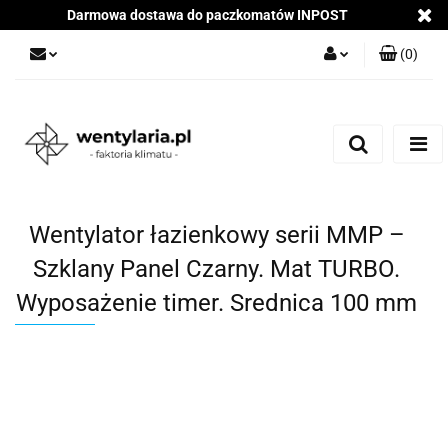
Darmowa dostawa do paczkomatów INPOST
(
0
)
Zaloguj się
Załóż konto
Dodaj zgłoszenie
Zgody cookies
Wentylator łazienkowy serii MMP –
Szklany Panel Czarny. Mat TURBO.
Wyposażenie timer. Srednica 100 mm