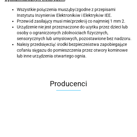
Wszystkie po
czenia musz
by
zgodne z przepisami
łą
ą
ć
Instytutu In
ynier
w Elektronik
w i Elektryk
w IEE.
ż
ó
ó
ó
Przew
d zasilaj
cy musi mie
przekr
j co najmniej 1 mm 2.
ó
ą
ć
ó
Urz
dzenie nie jest przeznaczone do u
ytku przez dzieci lub
ą
ż
osoby o ograniczonych zdolno
ciach fizycznych,
ś
sensorycznych lub umys
owych, pozostawione bez nadzoru.
ł
Nale
y przedsi
wzi
rodki bezpiecze
stwa zapobiegaj
ce
ż
ę
ąć
ś
ń
ą
cofaniu si
gazu do pomieszczenia przez otwory kominowe
ę
lub inne urz
dzenia otwartego ognia.
ą
Producenci