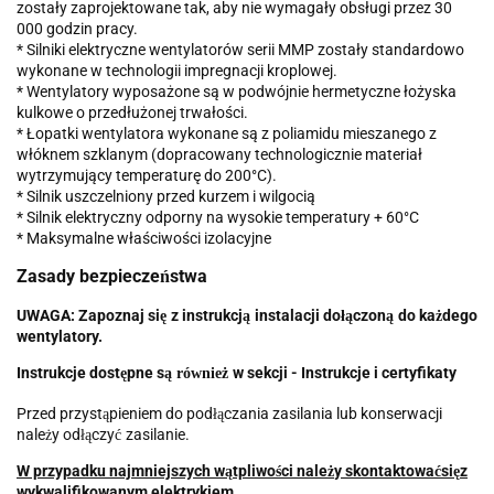
zostały zaprojektowane tak, aby nie wymagały obsługi przez 30
000 godzin pracy.
* Silniki elektryczne wentylatorów serii MMP zostały standardowo
wykonane w technologii impregnacji kroplowej.
* Wentylatory wyposażone są w podwójnie hermetyczne łożyska
kulkowe o przedłużonej trwałości.
* Łopatki wentylatora wykonane są z poliamidu mieszanego z
włóknem szklanym (dopracowany technologicznie materiał
wytrzymujący temperaturę do 200°C).
* Silnik uszczelniony przed kurzem i wilgocią
* Silnik elektryczny odporny na wysokie temperatury + 60°C
* Maksymalne właściwości izolacyjne
Zasady bezpiecze
stwa
ń
UWAGA:
Zapoznaj si
z instrukcj
instalacji do
czon
do ka
dego
ę
ą
łą
ą
ż
wentylatory.
Instrukcje dost
pne s
w sekcji - Instrukcje i certyfikaty
ę
ą również
Przed przyst
pieniem do pod
czania zasilania lub konserwacji
ą
łą
nale
y od
czy
zasilanie.
ż
łą
ć
W przypadku najmniejszych w
tpliwo
ci nale
y skontaktowa
si
z
ą
ś
ż
ć
ę
wykwalifikowanym elektrykiem
.