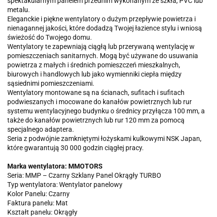
spektakularnym panelem przednim wykonanym ze szkła, PVC lub
metalu.
Eleganckie i piękne wentylatory o dużym przepływie powietrza i
nienagannej jakości, które dodadzą Twojej łazience stylu i wniosą
świeżość do Twojego domu.
Wentylatory te zapewniają ciągłą lub przerywaną wentylację w
pomieszczeniach sanitarnych. Mogą być używane do usuwania
powietrza z małych i średnich pomieszczeń mieszkalnych,
biurowych i handlowych lub jako wymienniki ciepła między
sąsiednimi pomieszczeniami.
Wentylatory montowane są na ścianach, sufitach i sufitach
podwieszanych i mocowane do kanałów powietrznych lub rur
systemu wentylacyjnego budynku o średnicy przyłącza 100 mm, a
także do kanałów powietrznych lub rur 120 mm za pomocą
specjalnego adaptera.
Seria z podwójnie zamkniętymi łożyskami kulkowymi NSK Japan,
które gwarantują 30 000 godzin ciągłej pracy.
Marka wentylatora: MMOTORS
Seria: MMP – Czarny Szklany Panel Okrągły TURBO
Typ wentylatora: Wentylator panelowy
Kolor Panelu: Czarny
Faktura panelu: Mat
Kształt panelu: Okrągły